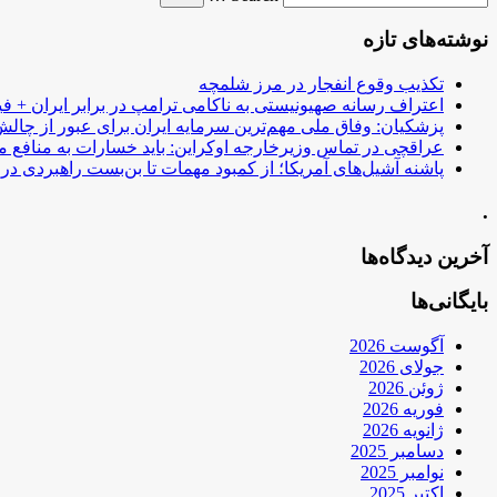
نوشته‌های تازه
تکذیب وقوع انفجار در مرز شلمچه
اعتراف رسانه صهیونیستی به ناکامی ترامپ در برابر ایران + فی
پزشکیان: وفاق ملی مهم‌ترین سرمایه ایران برای عبور از چا
عراقچی در تماس وزیرخارجه اوکراین: باید خسارات به منافع م
پاشنه آشیل‌های آمریکا؛ از کمبود مهمات تا بن‌بست راهبردی در ب
.
آخرین دیدگاه‌ها
بایگانی‌ها
آگوست 2026
جولای 2026
ژوئن 2026
فوریه 2026
ژانویه 2026
دسامبر 2025
نوامبر 2025
اکتبر 2025