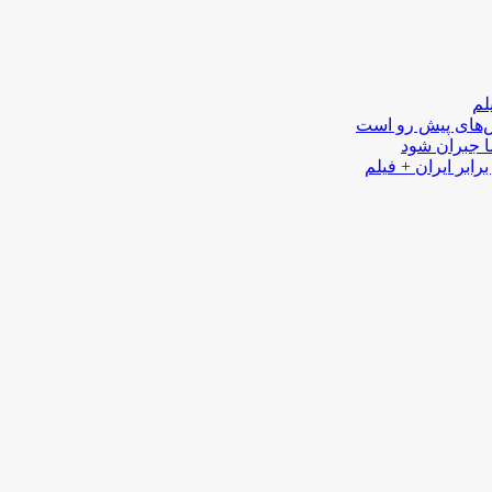
لم
لش‌های پیش رو است
ا جبران شود
رابر ایران + فیلم