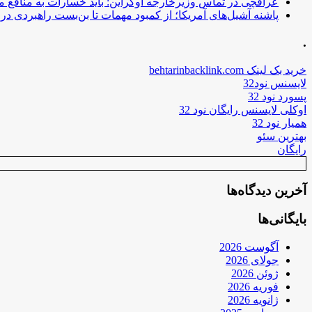
عراقچی در تماس وزیرخارجه اوکراین: باید خسارات به منافع م
پاشنه آشیل‌های آمریکا؛ از کمبود مهمات تا بن‌بست راهبردی در ب
.
خرید بک لینک behtarinbacklink.com
لایسنس نود32
پسورد نود 32
اوکلی لایسنس رایگان نود 32
همیار نود 32
بهترین سئو
رایگان
آخرین دیدگاه‌ها
بایگانی‌ها
آگوست 2026
جولای 2026
ژوئن 2026
فوریه 2026
ژانویه 2026