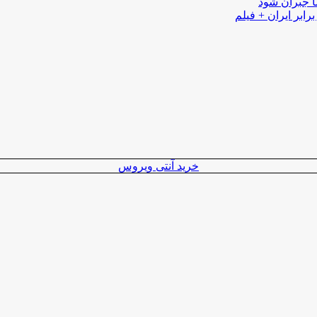
ا جبران شود
رابر ایران + فیلم
خرید آنتی ویروس