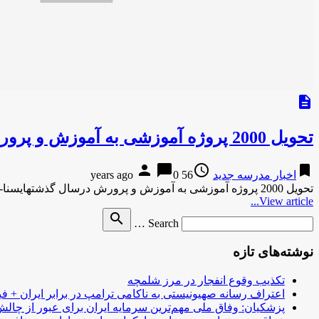
description
تحویل 2000 پروژه آموزشی به آموزش و پرورش درسال گذشته
person
chat_bubble
access_time
bookmark
اخبار مدرسه جدید
56 years ago
0
تحویل 2000 پروژه آموزشی به آموزش و پرورش درسال گذشتهایسنا-1 ساعت پیش تحویل 2000 پروژه آموزشی به آموزش و پرورش …
View article...
Search
search
Search …
for
نوشته‌های تازه
تکذیب وقوع انفجار در مرز شلمچه
اعتراف رسانه صهیونیستی به ناکامی ترامپ در برابر ایران + فی
پزشکیان: وفاق ملی مهم‌ترین سرمایه ایران برای عبور از چا