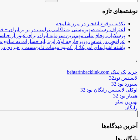
نوشته‌های تازه
تکذیب وقوع انفجار در مرز شلمچه
اعتراف رسانه صهیونیستی به ناکامی ترامپ در برابر ایران + فی
پزشکیان: وفاق ملی مهم‌ترین سرمایه ایران برای عبور از چا
عراقچی در تماس وزیرخارجه اوکراین: باید خسارات به منافع م
پاشنه آشیل‌های آمریکا؛ از کمبود مهمات تا بن‌بست راهبردی در ب
.
خرید بک لینک behtarinbacklink.com
لایسنس نود32
پسورد نود 32
اوکلی لایسنس رایگان نود 32
همیار نود 32
بهترین سئو
رایگان
آخرین دیدگاه‌ها
بایگانی‌ها