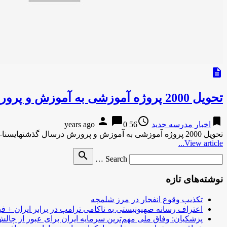
description
تحویل 2000 پروژه آموزشی به آموزش و پرورش درسال گذشته
person
chat_bubble
access_time
bookmark
اخبار مدرسه جدید
56 years ago
0
تحویل 2000 پروژه آموزشی به آموزش و پرورش درسال گذشتهایسنا-1 ساعت پیش تحویل 2000 پروژه آموزشی به آموزش و پرورش …
View article...
Search
search
Search …
for
نوشته‌های تازه
تکذیب وقوع انفجار در مرز شلمچه
اعتراف رسانه صهیونیستی به ناکامی ترامپ در برابر ایران + فی
پزشکیان: وفاق ملی مهم‌ترین سرمایه ایران برای عبور از چا