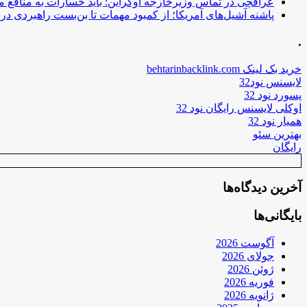
عراقچی در تماس وزیرخارجه اوکراین: باید خسارات به منافع م
پاشنه آشیل‌های آمریکا؛ از کمبود مهمات تا بن‌بست راهبردی در ب
.
خرید بک لینک behtarinbacklink.com
لایسنس نود32
پسورد نود 32
اوکلی لایسنس رایگان نود 32
همیار نود 32
بهترین سئو
رایگان
آخرین دیدگاه‌ها
بایگانی‌ها
آگوست 2026
جولای 2026
ژوئن 2026
فوریه 2026
ژانویه 2026