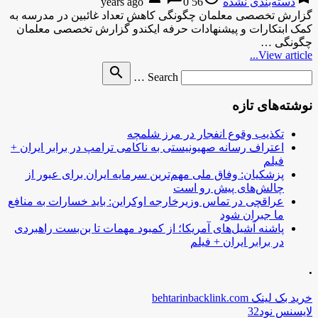
دسته‌بندی نشده
56 years ago
0
گزارش تخصصی معلمان چگونگی کاهش تعداد غائبین در مدرسه به
کمک ابتکارات و پیشنهادات حرفه ایکندو گزارش تخصصی معلمان
چگونگی …
View article...
Search
search
Search …
for
نوشته‌های تازه
تکذیب وقوع انفجار در مرز شلمچه
اعتراف رسانه صهیونیستی به ناکامی ترامپ در برابر ایران +
فیلم
پزشکیان: وفاق ملی مهم‌ترین سرمایه ایران برای عبور از
چالش‌های پیش رو است
عراقچی در تماس وزیرخارجه اوکراین: باید خسارات به منافع
ما جبران شود
پاشنه آشیل‌های آمریکا؛ از کمبود مهمات تا بن‌بست راهبردی
در برابر ایران + فیلم
.
خرید بک لینک behtarinbacklink.com
لایسنس نود32