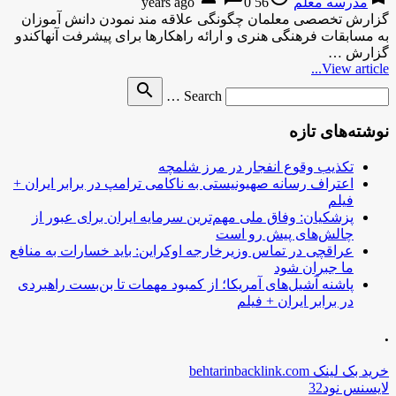
مدرسه معلم
56 years ago
0
گزارش تخصصی معلمان چگونگی علاقه مند نمودن دانش آموزان
به مسابقات فرهنگی هنری و ارائه راهکارها برای پیشرفت آنهاکندو
گزارش …
View article...
Search
search
Search …
for
نوشته‌های تازه
تکذیب وقوع انفجار در مرز شلمچه
اعتراف رسانه صهیونیستی به ناکامی ترامپ در برابر ایران +
فیلم
پزشکیان: وفاق ملی مهم‌ترین سرمایه ایران برای عبور از
چالش‌های پیش رو است
عراقچی در تماس وزیرخارجه اوکراین: باید خسارات به منافع
ما جبران شود
پاشنه آشیل‌های آمریکا؛ از کمبود مهمات تا بن‌بست راهبردی
در برابر ایران + فیلم
.
خرید بک لینک behtarinbacklink.com
لایسنس نود32