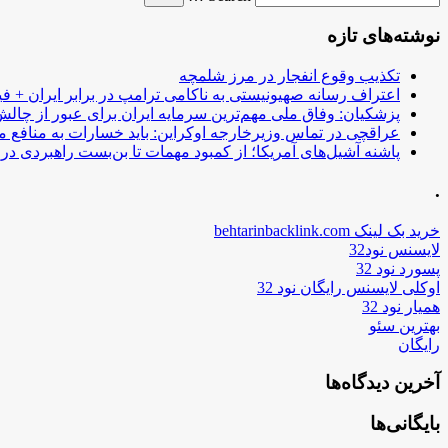
نوشته‌های تازه
تکذیب وقوع انفجار در مرز شلمچه
اعتراف رسانه صهیونیستی به ناکامی ترامپ در برابر ایران + فی
پزشکیان: وفاق ملی مهم‌ترین سرمایه ایران برای عبور از چا
عراقچی در تماس وزیرخارجه اوکراین: باید خسارات به منافع م
پاشنه آشیل‌های آمریکا؛ از کمبود مهمات تا بن‌بست راهبردی در ب
.
خرید بک لینک behtarinbacklink.com
لایسنس نود32
پسورد نود 32
اوکلی لایسنس رایگان نود 32
همیار نود 32
بهترین سئو
رایگان
آخرین دیدگاه‌ها
بایگانی‌ها