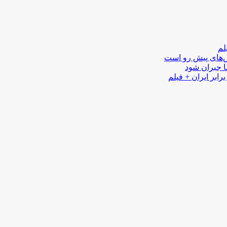
لم
لش‌های پیش رو است
ا جبران شود
رابر ایران + فیلم