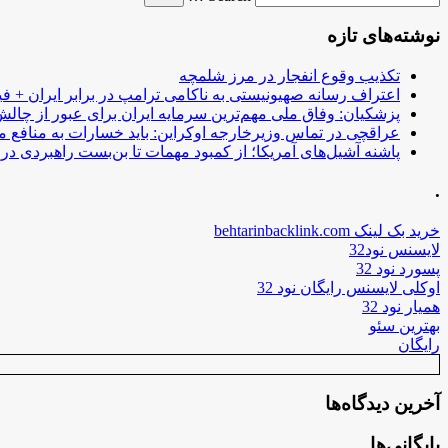
نوشته‌های تازه
تکذیب وقوع انفجار در مرز شلمچه
اعتراف رسانه صهیونیستی به ناکامی ترامپ در برابر ایران + فی
پزشکیان: وفاق ملی مهم‌ترین سرمایه ایران برای عبور از چا
عراقچی در تماس وزیرخارجه اوکراین: باید خسارات به منافع م
پاشنه آشیل‌های آمریکا؛ از کمبود مهمات تا بن‌بست راهبردی در ب
.
خرید بک لینک behtarinbacklink.com
لایسنس نود32
پسورد نود 32
اوکلی لایسنس رایگان نود 32
همیار نود 32
بهترین سئو
رایگان
آخرین دیدگاه‌ها
بایگانی‌ها