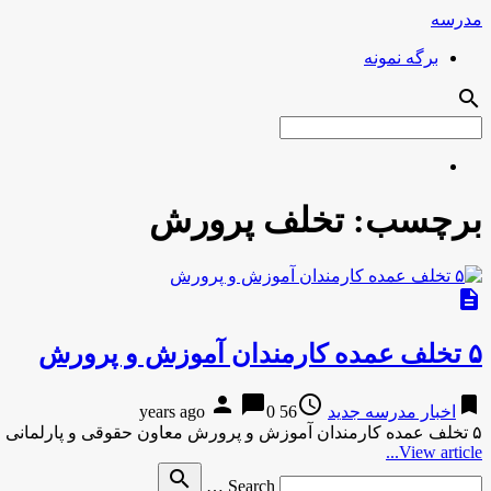
مدرسه
برگه نمونه
search
برچسب:
تخلف پرورش
description
۵ تخلف عمده کارمندان آموزش‌ و پرورش
person
chat_bubble
access_time
bookmark
اخبار مدرسه جدید
56 years ago
0
۵ تخلف عمده کارمندان آموزش‌ و پرورش معاون حقوقی و پارلمانی وزارت آموزش و پرورش ضمن اعلام ۵ تخلف عمده …
View article...
Search
search
Search …
for