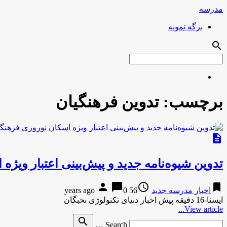
مدرسه
برگه نمونه
search
برچسب:
تدوین فرهنگیان
description
تدوین شیوه‌نامه جدید و پیش‌بینی اعتبار ویژه
person
chat_bubble
access_time
bookmark
اخبار مدرسه جدید
56 years ago
0
ایسنا-16 دقیقه پیش اخبار دنیای تکنولوژی نخبگان
View article...
Search
search
Search …
for