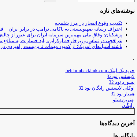
نوشته‌های تازه
تکذیب وقوع انفجار در مرز شلمچه
اعتراف رسانه صهیونیستی به ناکامی ترامپ در برابر ایران + فی
پزشکیان: وفاق ملی مهم‌ترین سرمایه ایران برای عبور از چا
عراقچی در تماس وزیرخارجه اوکراین: باید خسارات به منافع م
پاشنه آشیل‌های آمریکا؛ از کمبود مهمات تا بن‌بست راهبردی در ب
.
خرید بک لینک behtarinbacklink.com
لایسنس نود32
پسورد نود 32
اوکلی لایسنس رایگان نود 32
همیار نود 32
بهترین سئو
رایگان
آخرین دیدگاه‌ها
بایگانی‌ها