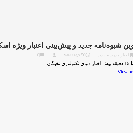
ین شیوه‌نامه جدید و پیش‌بینی اعتبار ویژه اس
chat_bubble
person
access_time
bookma
اخبار مدرسه جدید
56 years ago
0
 تکنولوژی نخبگان
View artic