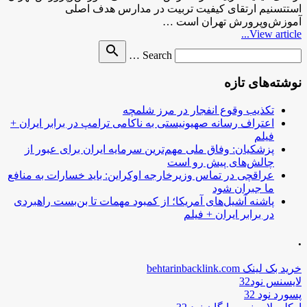
استتسنیم ارتقای کیفیت تربیت در مدارس هدف اصلی
آموزش‌وپرورش تهران است …
View article...
Search
search
Search …
for
نوشته‌های تازه
تکذیب وقوع انفجار در مرز شلمچه
اعتراف رسانه صهیونیستی به ناکامی ترامپ در برابر ایران +
فیلم
پزشکیان: وفاق ملی مهم‌ترین سرمایه ایران برای عبور از
چالش‌های پیش رو است
عراقچی در تماس وزیرخارجه اوکراین: باید خسارات به منافع
ما جبران شود
پاشنه آشیل‌های آمریکا؛ از کمبود مهمات تا بن‌بست راهبردی
در برابر ایران + فیلم
.
خرید بک لینک behtarinbacklink.com
لایسنس نود32
پسورد نود 32