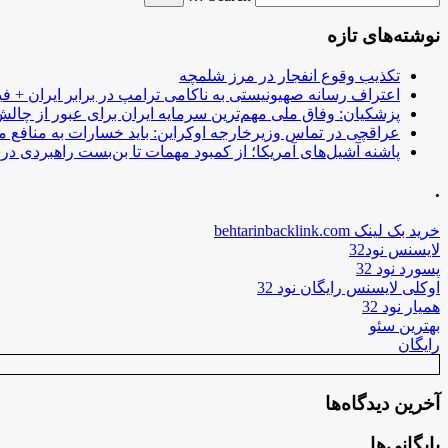
نوشته‌های تازه
تکذیب وقوع انفجار در مرز شلمچه
اعتراف رسانه صهیونیستی به ناکامی ترامپ در برابر ایران + فی
پزشکیان: وفاق ملی مهم‌ترین سرمایه ایران برای عبور از چا
عراقچی در تماس وزیرخارجه اوکراین: باید خسارات به منافع م
پاشنه آشیل‌های آمریکا؛ از کمبود مهمات تا بن‌بست راهبردی در ب
.
خرید بک لینک behtarinbacklink.com
لایسنس نود32
پسورد نود 32
اوکلی لایسنس رایگان نود 32
همیار نود 32
بهترین سئو
رایگان
آخرین دیدگاه‌ها
بایگانی‌ها