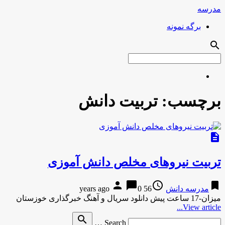
مدرسه
برگه نمونه
search
برچسب:
تربیت دانش
description
تربیت نیروهای مخلص دانش آموزی
person
chat_bubble
access_time
bookmark
مدرسه دانش
56 years ago
0
میزان-17 ساعت پیش دانلود سریال و آهنگ خبرگذاری خوزستان
View article...
Search
search
Search …
for