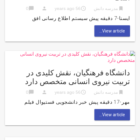
chat_bubble
person
access_time
bookmark
مدرسه دانش
56 years ago
0
ایسنا-7 دقیقه پیش سیستم اطلاع رسانی افق
View article...
دانشگاه فرهنگیان، نقش کلیدی در
تربیت نیروی انسانی متخصص دارد
chat_bubble
person
access_time
bookmark
مدرسه دانش
56 years ago
0
مهر-17 دقیقه پیش خبر دانشجویی فستیوال فیلم
View article...