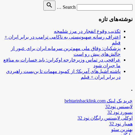
Search
search
Search …
for
نوشته‌های تازه
تکذیب وقوع انفجار در مرز شلمچه
اعتراف رسانه صهیونیستی به ناکامی ترامپ در برابر ایران +
فیلم
پزشکیان: وفاق ملی مهم‌ترین سرمایه ایران برای عبور از
چالش‌های پیش رو است
عراقچی در تماس وزیرخارجه اوکراین: باید خسارات به منافع
ما جبران شود
پاشنه آشیل‌های آمریکا؛ از کمبود مهمات تا بن‌بست راهبردی
در برابر ایران + فیلم
.
خرید بک لینک behtarinbacklink.com
لایسنس نود32
پسورد نود 32
اوکلی لایسنس رایگان نود 32
همیار نود 32
بهترین سئو