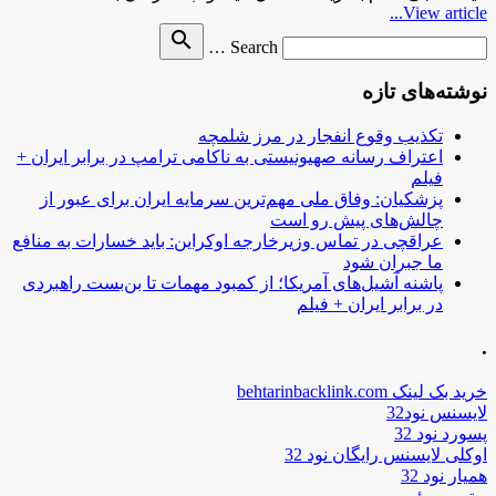
View article...
Search
search
Search …
for
نوشته‌های تازه
تکذیب وقوع انفجار در مرز شلمچه
اعتراف رسانه صهیونیستی به ناکامی ترامپ در برابر ایران +
فیلم
پزشکیان: وفاق ملی مهم‌ترین سرمایه ایران برای عبور از
چالش‌های پیش رو است
عراقچی در تماس وزیرخارجه اوکراین: باید خسارات به منافع
ما جبران شود
پاشنه آشیل‌های آمریکا؛ از کمبود مهمات تا بن‌بست راهبردی
در برابر ایران + فیلم
.
خرید بک لینک behtarinbacklink.com
لایسنس نود32
پسورد نود 32
اوکلی لایسنس رایگان نود 32
همیار نود 32