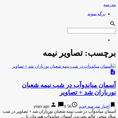
مدرسه
برگه نمونه
search
برچسب:
تصاویر نیمه
description
آسمان میاندوآب در شب نیمه شعبان
نورباران شد + تصاویر
person
chat_bubble
access_time
bookmark
اخبار مدرسه جدید
56 years ago
0
آسمان میاندوآب در شب نیمه شعبان نورباران شد + تصاویر در شب
میلاد منجی عالم بشریت، آسمان میاندوآب همزمان با …