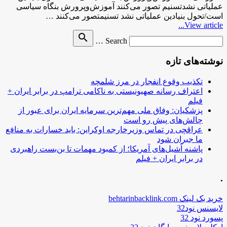
عملیاتی نشدتسنیم تصور می‌کنند آموزش‌وپرورش بنگاه سیاسی
است/تحول بنیادین عملیاتی نشد تسنیمتصور می‌کنند …
View article...
Search
search
Search …
for
نوشته‌های تازه
تکذیب وقوع انفجار در مرز شلمچه
اعتراف رسانه صهیونیستی به ناکامی ترامپ در برابر ایران +
فیلم
پزشکیان: وفاق ملی مهم‌ترین سرمایه ایران برای عبور از
چالش‌های پیش رو است
عراقچی در تماس وزیرخارجه اوکراین: باید خسارات به منافع
ما جبران شود
پاشنه آشیل‌های آمریکا؛ از کمبود مهمات تا بن‌بست راهبردی
در برابر ایران + فیلم
.
خرید بک لینک behtarinbacklink.com
لایسنس نود32
پسورد نود 32