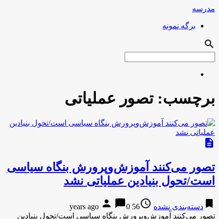
مدرسه
برگه نمونه
search
برچسب:
تصور عملیاتی
description
تصور می‌کنند آموزش‌وپرورش بنگاه سیاسی
است/تحول بنیادین عملیاتی نشد
person
chat_bubble
access_time
bookmark
دسته‌بندی نشده
56 years ago
0
تصور می‌کنند آموزش‌وپرورش بنگاه سیاسی است/تحول بنیادین