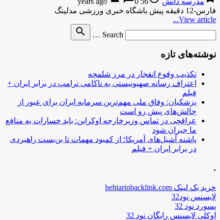
مدرسه دانش
56 years ago
0
فارس-12 دقیقه پیش باشگاه خبری ورزشی مدلینگ
View article...
Search
search
Search …
for
نوشته‌های تازه
تکذیب وقوع انفجار در مرز شلمچه
اعتراف رسانه صهیونیستی به ناکامی ترامپ در برابر ایران +
فیلم
پزشکیان: وفاق ملی مهم‌ترین سرمایه ایران برای عبور از
چالش‌های پیش رو است
عراقچی در تماس وزیرخارجه اوکراین: باید خسارات به منافع
ما جبران شود
پاشنه آشیل‌های آمریکا؛ از کمبود مهمات تا بن‌بست راهبردی
در برابر ایران + فیلم
.
خرید بک لینک behtarinbacklink.com
لایسنس نود32
پسورد نود 32
اوکلی لایسنس رایگان نود 32