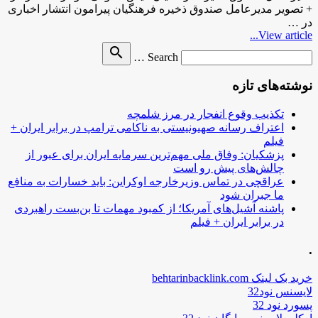
+ تصویر مدیرعامل صندوق ذخیره فرهنگیان پیرامون انتشار اخباری
در …
View article...
Search
search
Search …
for
نوشته‌های تازه
تکذیب وقوع انفجار در مرز شلمچه
اعتراف رسانه صهیونیستی به ناکامی ترامپ در برابر ایران +
فیلم
پزشکیان: وفاق ملی مهم‌ترین سرمایه ایران برای عبور از
چالش‌های پیش رو است
عراقچی در تماس وزیرخارجه اوکراین: باید خسارات به منافع
ما جبران شود
پاشنه آشیل‌های آمریکا؛ از کمبود مهمات تا بن‌بست راهبردی
در برابر ایران + فیلم
.
خرید بک لینک behtarinbacklink.com
لایسنس نود32
پسورد نود 32