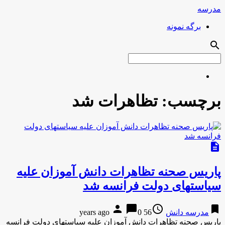
مدرسه
برگه نمونه
search
برچسب:
تظاهرات شد
description
پاریس صحنه تظاهرات دانش آموزان علیه
سیاست‎های دولت فرانسه شد
person
chat_bubble
access_time
bookmark
مدرسه دانش
56 years ago
0
پاریس صحنه تظاهرات دانش آموزان علیه سیاست‎های دولت فرانسه