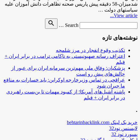
شدمیزان-58 دقیقه پیش پاریس صحنه تظاهرات دانش آموزان علیه
سیاست‎های دولت …
View article...
Search
search
Search …
for
نوشته‌های تازه
تکذیب وقوع انفجار در مرز شلمچه
اعتراف رسانه صهیونیستی به ناکامی ترامپ در برابر ایران +
فیلم
پزشکیان: وفاق ملی مهم‌ترین سرمایه ایران برای عبور از
چالش‌های پیش رو است
عراقچی در تماس وزیرخارجه اوکراین: باید خسارات به منافع
ما جبران شود
پاشنه آشیل‌های آمریکا؛ از کمبود مهمات تا بن‌بست راهبردی
در برابر ایران + فیلم
.
خرید بک لینک behtarinbacklink.com
لایسنس نود32
پسورد نود 32