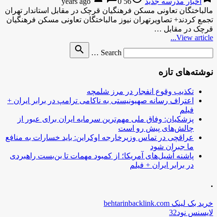
اخبار مدرسه جدید
56 years ago
0
مالباختگان تعاونی مسکن فرهنگیان قرچک در مقابل استاندار تهران
تجمع کردند+ تصاویرتهران نیوز مالباختگان تعاونی مسکن فرهنگیان
قرچک در مقابل …
View article...
Search
search
Search …
for
نوشته‌های تازه
تکذیب وقوع انفجار در مرز شلمچه
اعتراف رسانه صهیونیستی به ناکامی ترامپ در برابر ایران +
فیلم
پزشکیان: وفاق ملی مهم‌ترین سرمایه ایران برای عبور از
چالش‌های پیش رو است
عراقچی در تماس وزیرخارجه اوکراین: باید خسارات به منافع
ما جبران شود
پاشنه آشیل‌های آمریکا؛ از کمبود مهمات تا بن‌بست راهبردی
در برابر ایران + فیلم
.
خرید بک لینک behtarinbacklink.com
لایسنس نود32