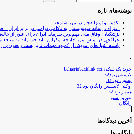
نوشته‌های تازه
تکذیب وقوع انفجار در مرز شلمچه
اعتراف رسانه صهیونیستی به ناکامی ترامپ در برابر ایران + فی
پزشکیان: وفاق ملی مهم‌ترین سرمایه ایران برای عبور از چا
عراقچی در تماس وزیرخارجه اوکراین: باید خسارات به منافع م
پاشنه آشیل‌های آمریکا؛ از کمبود مهمات تا بن‌بست راهبردی در ب
.
خرید بک لینک behtarinbacklink.com
لایسنس نود32
پسورد نود 32
اوکلی لایسنس رایگان نود 32
همیار نود 32
بهترین سئو
رایگان
آخرین دیدگاه‌ها
بایگانی‌ها