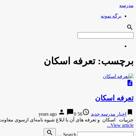
مدرسه
برگه نمونه
search
برچسب:
تعرفه اسکان
description
تعرفه اسکان
person
chat_bubble
access_time
bookmark
اخبار مدرسه جدید
56 years ago
0
جزییات اسکان و تعرفه های آن با ابلاغ شیوه نامه‌ای ازسوی معا
View article...
Search
search
Search …
for