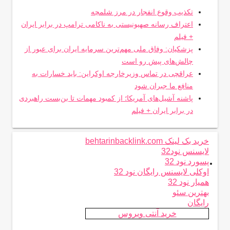
تکذیب وقوع انفجار در مرز شلمچه
اعتراف رسانه صهیونیستی به ناکامی ترامپ در برابر ایران
+ فیلم
پزشکیان: وفاق ملی مهم‌ترین سرمایه ایران برای عبور از
چالش‌های پیش رو است
عراقچی در تماس وزیرخارجه اوکراین: باید خسارات به
منافع ما جبران شود
پاشنه آشیل‌های آمریکا؛ از کمبود مهمات تا بن‌بست راهبردی
در برابر ایران + فیلم
خرید بک لینک behtarinbacklink.com
لایسنس نود32
.
پسورد نود 32
اوکلی لایسنس رایگان نود 32
همیار نود 32
بهترین سئو
رایگان
خرید آنتی ویروس