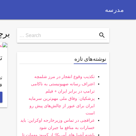
مدرسه
بر
Search
search
Search …
for
ت
نوشته‌های تازه
تکذیب وقوع انفجار در مرز شلمچه
ت
اعتراف رسانه صهیونیستی به ناکامی
ف
ترامپ در برابر ایران + فیلم
پزشکیان: وفاق ملی مهم‌ترین سرمایه
ایران برای عبور از چالش‌های پیش رو
است
عراقچی در تماس وزیرخارجه اوکراین: باید
خسارات به منافع ما جبران شود
پاشنه آشیل‌های آمریکا؛ از کمبود مهمات تا