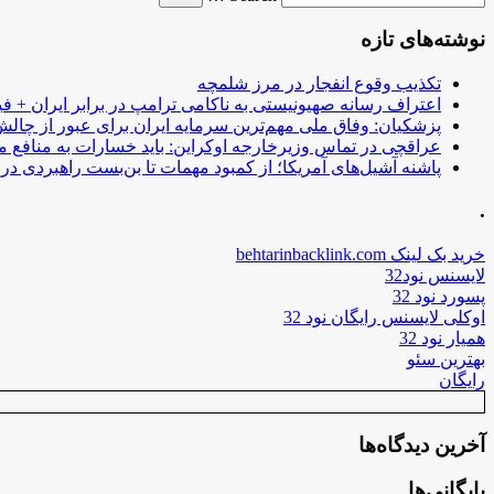
نوشته‌های تازه
تکذیب وقوع انفجار در مرز شلمچه
اعتراف رسانه صهیونیستی به ناکامی ترامپ در برابر ایران + فی
پزشکیان: وفاق ملی مهم‌ترین سرمایه ایران برای عبور از چا
عراقچی در تماس وزیرخارجه اوکراین: باید خسارات به منافع م
پاشنه آشیل‌های آمریکا؛ از کمبود مهمات تا بن‌بست راهبردی در ب
.
خرید بک لینک behtarinbacklink.com
لایسنس نود32
پسورد نود 32
اوکلی لایسنس رایگان نود 32
همیار نود 32
بهترین سئو
رایگان
آخرین دیدگاه‌ها
بایگانی‌ها