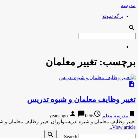
مدرسه
برگه نمونه
search
برچسب:
تغییر معلمان
description
تغییر وظایف معلمان و شیوه تدریس
person
chat_bubble
access_time
bookmark
مدرسه معلم
56 years ago
0
تغییر وظایف معلمان و شیوه تدریسنوآوران تغییر وظایف معلمان و ش
View article...
Search
search
Search …
for