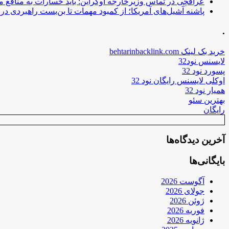
عراقچی در تماس وزیرخارجه اوکراین: باید خسارات به منافع م
پاشنه آشیل‌های آمریکا؛ از کمبود مهمات تا بن‌بست راهبردی در ب
.
خرید بک لینک behtarinbacklink.com
لایسنس نود32
پسورد نود 32
اوکلی لایسنس رایگان نود 32
همیار نود 32
بهترین سئو
رایگان
آخرین دیدگاه‌ها
بایگانی‌ها
آگوست 2026
جولای 2026
ژوئن 2026
فوریه 2026
ژانویه 2026