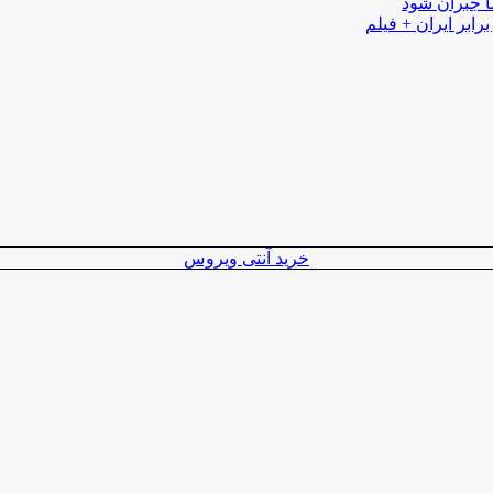
ا جبران شود
رابر ایران + فیلم
خرید آنتی ویروس