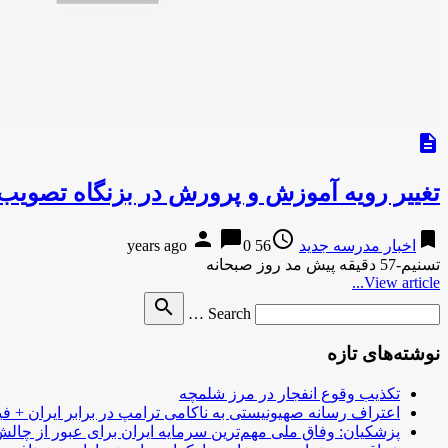
description
تغییر رویه آموزش و پرورش در بزنگاه تصوی
person
chat_bubble
access_time
bookmark
اخبار مدرسه جدید
56 years ago
0
تسنیم-57 دقیقه پیش مد روز صبحانه
View article...
Search
search
Search …
for
نوشته‌های تازه
تکذیب وقوع انفجار در مرز شلمچه
اعتراف رسانه صهیونیستی به ناکامی ترامپ در برابر ایران + فی
پزشکیان: وفاق ملی مهم‌ترین سرمایه ایران برای عبور از چا