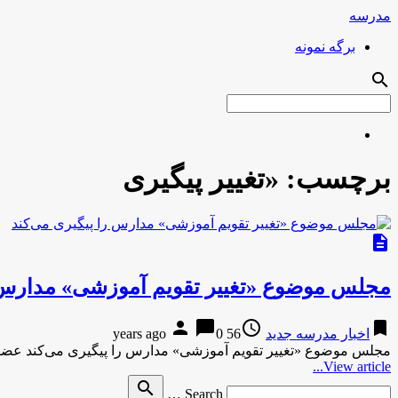
مدرسه
برگه نمونه
search
برچسب:
«تغییر پیگیری
description
مجلس موضوع «تغییر تقویم آموزشی» مدارس ر
person
chat_bubble
access_time
bookmark
اخبار مدرسه جدید
56 years ago
0
مجلس موضوع «تغییر تقویم آموزشی» مدارس را پیگیری می‌کند ع
View article...
Search
search
Search …
for