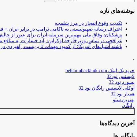
نوشته‌های تازه
تکذیب وقوع انفجار در مرز شلمچه
اعتراف رسانه صهیونیستی به ناکامی ترامپ در برابر ایران + فی
پزشکیان: وفاق ملی مهم‌ترین سرمایه ایران برای عبور از چا
عراقچی در تماس وزیرخارجه اوکراین: باید خسارات به منافع م
پاشنه آشیل‌های آمریکا؛ از کمبود مهمات تا بن‌بست راهبردی در ب
.
خرید بک لینک behtarinbacklink.com
لایسنس نود32
پسورد نود 32
اوکلی لایسنس رایگان نود 32
همیار نود 32
بهترین سئو
رایگان
آخرین دیدگاه‌ها
بایگانی‌ها