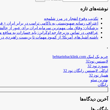
نوشته‌های تازه
تکذیب وقوع انفجار در مرز شلمچه
اعتراف رسانه صهیونیستی به ناکامی ترامپ در برابر ایران + فی
پزشکیان: وفاق ملی مهم‌ترین سرمایه ایران برای عبور از چا
عراقچی در تماس وزیرخارجه اوکراین: باید خسارات به منافع م
پاشنه آشیل‌های آمریکا؛ از کمبود مهمات تا بن‌بست راهبردی در ب
.
خرید بک لینک behtarinbacklink.com
لایسنس نود32
پسورد نود 32
اوکلی لایسنس رایگان نود 32
همیار نود 32
بهترین سئو
رایگان
آخرین دیدگاه‌ها
بایگانی‌ها