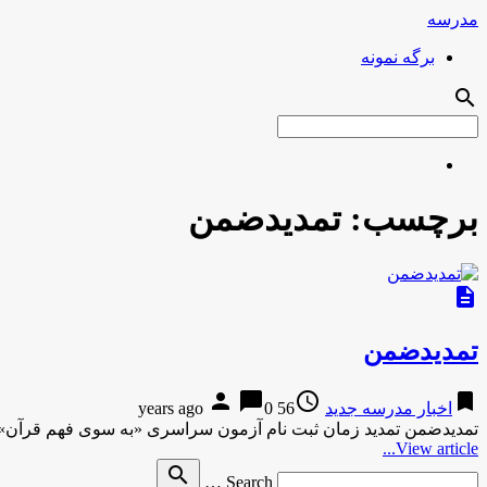
مدرسه
برگه نمونه
search
برچسب:
تمدیدضمن
description
تمدیدضمن
person
chat_bubble
access_time
bookmark
اخبار مدرسه جدید
56 years ago
0
تمدیدضمن تمدید زمان ثبت نام آزمون سراسری «به سوی فهم قرآن»
View article...
Search
search
Search …
for