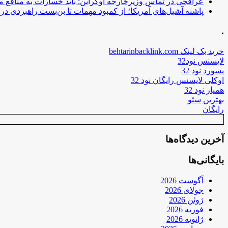
عراقچی در تماس وزیرخارجه اوکراین: باید خسارات به منافع م
پاشنه آشیل‌های آمریکا؛ از کمبود مهمات تا بن‌بست راهبردی در ب
.
خرید بک لینک behtarinbacklink.com
لایسنس نود32
پسورد نود 32
اوکلی لایسنس رایگان نود 32
همیار نود 32
بهترین سئو
رایگان
آخرین دیدگاه‌ها
بایگانی‌ها
آگوست 2026
جولای 2026
ژوئن 2026
فوریه 2026
ژانویه 2026