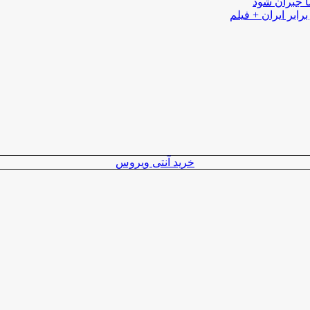
ا جبران شود
رابر ایران + فیلم
خرید آنتی ویروس