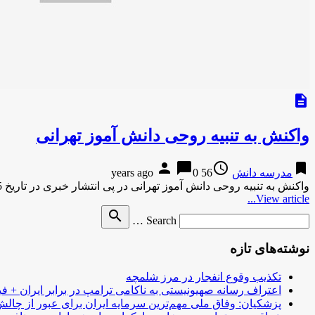
description
واکنش به تنبیه روحی دانش آموز تهرانی
person
chat_bubble
access_time
bookmark
مدرسه دانش
56 years ago
0
واکنش به تنبیه روحی دانش آموز تهرانی در پی انتشار خبری در تاریخ 5 خرداد با عنوان «تنبیه روحی یک …
View article...
Search
search
Search …
for
نوشته‌های تازه
تکذیب وقوع انفجار در مرز شلمچه
اعتراف رسانه صهیونیستی به ناکامی ترامپ در برابر ایران + فی
پزشکیان: وفاق ملی مهم‌ترین سرمایه ایران برای عبور از چا