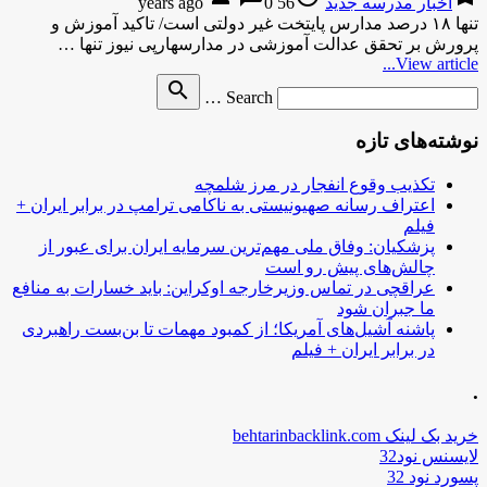
اخبار مدرسه جدید
56 years ago
0
تنها ۱۸ درصد مدارس پایتخت غیر دولتی است/ تاکید آموزش و
پرورش بر تحقق عدالت آموزشی در مدارسهارپی نیوز تنها …
View article...
Search
search
Search …
for
نوشته‌های تازه
تکذیب وقوع انفجار در مرز شلمچه
اعتراف رسانه صهیونیستی به ناکامی ترامپ در برابر ایران +
فیلم
پزشکیان: وفاق ملی مهم‌ترین سرمایه ایران برای عبور از
چالش‌های پیش رو است
عراقچی در تماس وزیرخارجه اوکراین: باید خسارات به منافع
ما جبران شود
پاشنه آشیل‌های آمریکا؛ از کمبود مهمات تا بن‌بست راهبردی
در برابر ایران + فیلم
.
خرید بک لینک behtarinbacklink.com
لایسنس نود32
پسورد نود 32