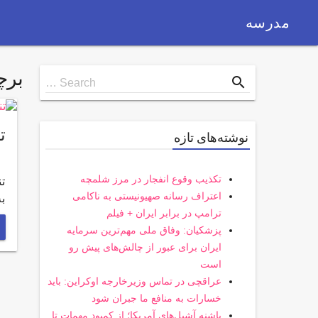
مدرسه
بر
Search
search
Search …
for
ت
نوشته‌های تازه
تکذیب وقوع انفجار در مرز شلمچه
ت
اعتراف رسانه صهیونیستی به ناکامی
به
ترامپ در برابر ایران + فیلم
پزشکیان: وفاق ملی مهم‌ترین سرمایه
ایران برای عبور از چالش‌های پیش رو
است
عراقچی در تماس وزیرخارجه اوکراین: باید
خسارات به منافع ما جبران شود
پاشنه آشیل‌های آمریکا؛ از کمبود مهمات تا