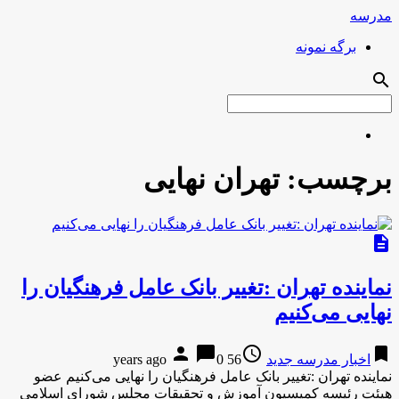
مدرسه
برگه نمونه
search
برچسب:
تهران نهایی
description
نماینده تهران :تغییر بانک عامل فرهنگیان را
نهایی می‌کنیم
person
chat_bubble
access_time
bookmark
اخبار مدرسه جدید
56 years ago
0
نماینده تهران :تغییر بانک عامل فرهنگیان را نهایی می‌کنیم عضو
هیئت رئیسه کمیسیون آموزش و تحقیقات مجلس شورای اسلامی