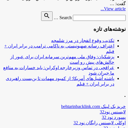
گفت: …
View article...
Search
search
Search …
for
نوشته‌های تازه
تکذیب وقوع انفجار در مرز شلمچه
اعتراف رسانه صهیونیستی به ناکامی ترامپ در برابر ایران +
فیلم
پزشکیان: وفاق ملی مهم‌ترین سرمایه ایران برای عبور از
چالش‌های پیش رو است
عراقچی در تماس وزیرخارجه اوکراین: باید خسارات به منافع
ما جبران شود
پاشنه آشیل‌های آمریکا؛ از کمبود مهمات تا بن‌بست راهبردی
در برابر ایران + فیلم
.
خرید بک لینک behtarinbacklink.com
لایسنس نود32
پسورد نود 32
اوکلی لایسنس رایگان نود 32