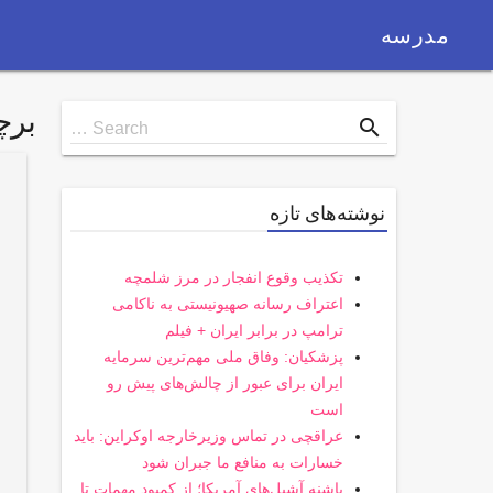
مدرسه
بر
Search
search
Search …
for
نوشته‌های تازه
تکذیب وقوع انفجار در مرز شلمچه
اعتراف رسانه صهیونیستی به ناکامی
ترامپ در برابر ایران + فیلم
پزشکیان: وفاق ملی مهم‌ترین سرمایه
ایران برای عبور از چالش‌های پیش رو
است
عراقچی در تماس وزیرخارجه اوکراین: باید
خسارات به منافع ما جبران شود
پاشنه آشیل‌های آمریکا؛ از کمبود مهمات تا