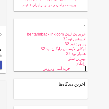
بن‌بست راهبردی در برابر ایران + فیلم
.
م
خرید بک لینک behtarinbacklink.com
لایسنس نود32
پسورد نود 32
اوکلی لایسنس رایگان نود 32
م
همیار نود 32
ه
بهترین سئو
رایگان
خرید آنتی ویروس
آخرین دیدگاه‌ها