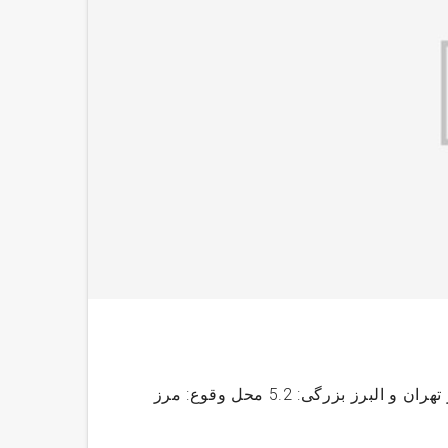
جزییات زلزله در تهران ♦️جزئیات زمین‌لرزه تهران/محل وقوع؛مرز تهران و البرز بزرگی: 5.2 محل وقوع: مرز