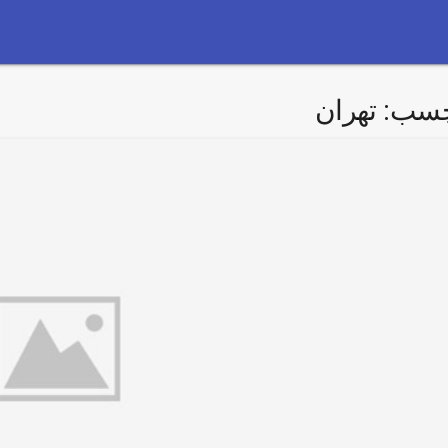
چسب:
تهران