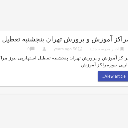
راکز آموزش و پرورش تهران پنجشنبه تعطیل
chat_bubble
person
access_time
bookmark
اخبار مدرسه جدید
56 years ago
0
راکز آموزش و پرورش تهران پنجشنبه تعطیل استهارپی نیوز مر
ارپی نیوزمراکز آموزش …
View article...