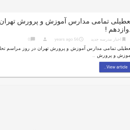
عطیلی تمامی مدارس آموزش و پرورش تهران 
وازدهم !
chat_bubble
person
access_time
bookmark
اخبار مدرسه جدید
56 years ago
0
عطیلی تمامی مدارس آموزش و پرورش تهران در روز مراسم تحلی
موزش و پرورش …
View article...