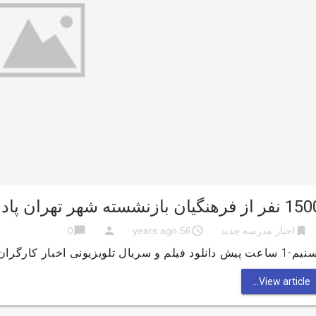
ز فرهنگیان بازنشسته شهر تهران پاداش خود را دریافت کردند
chat_bubble
person
access_time
bookmark
اخبار مدرسه جدید
56 years ago
0
ت پیش دانلود فیلم و سریال تلویزیونی اخبار کارگران
View article...