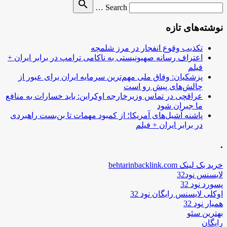
Search
search
Search …
for
نوشته‌های تازه
تکذیب وقوع انفجار در مرز شلمچه
اعتراف رسانه صهیونیستی به ناکامی ترامپ در برابر ایران +
فیلم
پزشکیان: وفاق ملی مهم‌ترین سرمایه ایران برای عبور از
چالش‌های پیش رو است
عراقچی در تماس وزیرخارجه اوکراین: باید خسارات به منافع
ما جبران شود
پاشنه آشیل‌های آمریکا؛ از کمبود مهمات تا بن‌بست راهبردی
در برابر ایران + فیلم
.
خرید بک لینک behtarinbacklink.com
لایسنس نود32
پسورد نود 32
اوکلی لایسنس رایگان نود 32
همیار نود 32
بهترین سئو
رایگان