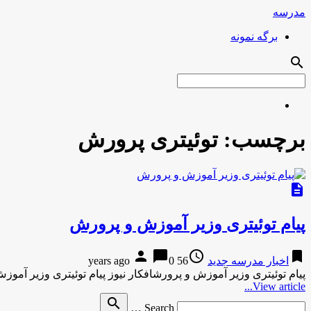
مدرسه
برگه نمونه
search
برچسب:
توئیتری پرورش
description
پیام توئیتری وزیر آموزش و پرورش
person
chat_bubble
access_time
bookmark
اخبار مدرسه جدید
56 years ago
0
پیام توئیتری وزیر آموزش و پرورشافکار نیوز پیام توئیتری وزیر آمو
View article...
Search
search
Search …
for