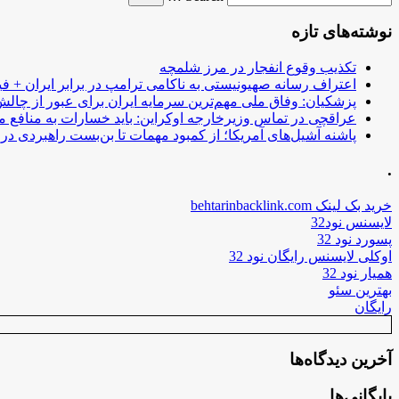
نوشته‌های تازه
تکذیب وقوع انفجار در مرز شلمچه
اعتراف رسانه صهیونیستی به ناکامی ترامپ در برابر ایران + فی
پزشکیان: وفاق ملی مهم‌ترین سرمایه ایران برای عبور از چا
عراقچی در تماس وزیرخارجه اوکراین: باید خسارات به منافع م
پاشنه آشیل‌های آمریکا؛ از کمبود مهمات تا بن‌بست راهبردی در ب
.
خرید بک لینک behtarinbacklink.com
لایسنس نود32
پسورد نود 32
اوکلی لایسنس رایگان نود 32
همیار نود 32
بهترین سئو
رایگان
آخرین دیدگاه‌ها
بایگانی‌ها