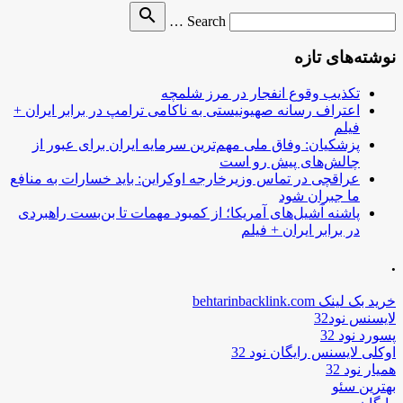
Search
search
Search …
for
نوشته‌های تازه
تکذیب وقوع انفجار در مرز شلمچه
اعتراف رسانه صهیونیستی به ناکامی ترامپ در برابر ایران +
فیلم
پزشکیان: وفاق ملی مهم‌ترین سرمایه ایران برای عبور از
چالش‌های پیش رو است
عراقچی در تماس وزیرخارجه اوکراین: باید خسارات به منافع
ما جبران شود
پاشنه آشیل‌های آمریکا؛ از کمبود مهمات تا بن‌بست راهبردی
در برابر ایران + فیلم
.
خرید بک لینک behtarinbacklink.com
لایسنس نود32
پسورد نود 32
اوکلی لایسنس رایگان نود 32
همیار نود 32
بهترین سئو