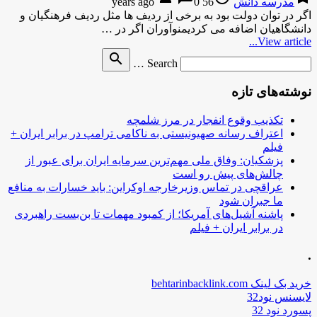
مدرسه دانش
56 years ago
0
اگر در توان دولت بود به برخی از ردیف ها مثل ردیف فرهنگیان و
دانشگاهیان اضافه می کردیمنوآوران اگر در …
View article...
Search
search
Search …
for
نوشته‌های تازه
تکذیب وقوع انفجار در مرز شلمچه
اعتراف رسانه صهیونیستی به ناکامی ترامپ در برابر ایران +
فیلم
پزشکیان: وفاق ملی مهم‌ترین سرمایه ایران برای عبور از
چالش‌های پیش رو است
عراقچی در تماس وزیرخارجه اوکراین: باید خسارات به منافع
ما جبران شود
پاشنه آشیل‌های آمریکا؛ از کمبود مهمات تا بن‌بست راهبردی
در برابر ایران + فیلم
.
خرید بک لینک behtarinbacklink.com
لایسنس نود32
پسورد نود 32