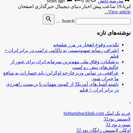
مدرسه دانش
56 years ago
0
ایرنا-19 ساعت پیش اخبار دنیای دیجیتال خبرگذاری اصفحان
View article...
Search
search
Search …
for
نوشته‌های تازه
تکذیب وقوع انفجار در مرز شلمچه
اعتراف رسانه صهیونیستی به ناکامی ترامپ در برابر ایران +
فیلم
پزشکیان: وفاق ملی مهم‌ترین سرمایه ایران برای عبور از
چالش‌های پیش رو است
عراقچی در تماس وزیرخارجه اوکراین: باید خسارات به منافع
ما جبران شود
پاشنه آشیل‌های آمریکا؛ از کمبود مهمات تا بن‌بست راهبردی
در برابر ایران + فیلم
.
خرید بک لینک behtarinbacklink.com
لایسنس نود32
پسورد نود 32
اوکلی لایسنس رایگان نود 32