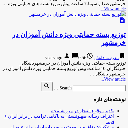
خرمشهرصدا و سیما-7 ساعت پیش توزیع بسته های حمایتی ویژه …
View article...
description
توزیع بسته حمایتی ویژه دانش آموزان در
خرمشهر
person
chat_bubble
access_time
bookmark
مدرسه دانش
56 years ago
0
توزیع بسته حمایتی ویژه دانش آموزان در خرمشهرباشگاه
خبرنگاران-10 ساعت پیش توزیع بسته حمایتی ویژه دانش آموزان در
خرمشهر باشگاه …
View article...
Search
search
Search …
for
نوشته‌های تازه
تکذیب وقوع انفجار در مرز شلمچه
اعتراف رسانه صهیونیستی به ناکامی ترامپ در برابر ایران +
فیلم
پزشکیان: وفاق ملی مهم‌ترین سرمایه ایران برای عبور از