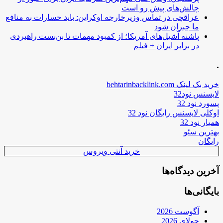
چالش‌های پیش رو است
عراقچی در تماس وزیرخارجه اوکراین: باید خسارات به منافع
ما جبران شود
پاشنه آشیل‌های آمریکا؛ از کمبود مهمات تا بن‌بست راهبردی
در برابر ایران + فیلم
.
خرید بک لینک behtarinbacklink.com
لایسنس نود32
پسورد نود 32
اوکلی لایسنس رایگان نود 32
همیار نود 32
بهترین سئو
رایگان
خرید آنتی ویروس
آخرین دیدگاه‌ها
بایگانی‌ها
آگوست 2026
جولای 2026