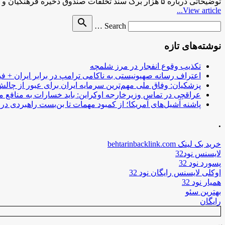
توضیحاتی درباره ۵ هزار برگ سند تخلفات صندوق ذخیره فرهنگیان و بانک سرمایهمردم نیوز توضیحاتی درباره ۵ هزار برگ سند …
View article...
Search
search
Search …
for
نوشته‌های تازه
تکذیب وقوع انفجار در مرز شلمچه
اعتراف رسانه صهیونیستی به ناکامی ترامپ در برابر ایران + فی
پزشکیان: وفاق ملی مهم‌ترین سرمایه ایران برای عبور از چا
عراقچی در تماس وزیرخارجه اوکراین: باید خسارات به منافع م
پاشنه آشیل‌های آمریکا؛ از کمبود مهمات تا بن‌بست راهبردی در ب
.
خرید بک لینک behtarinbacklink.com
لایسنس نود32
پسورد نود 32
اوکلی لایسنس رایگان نود 32
همیار نود 32
بهترین سئو
رایگان