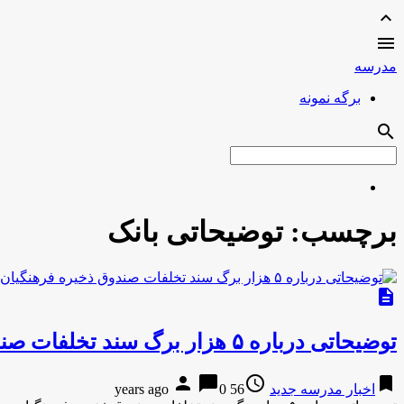
expand_less

مدرسه
برگه نمونه
search
برچسب:
توضیحاتی بانک
description
توضیحاتی درباره ۵ هزار برگ سند تخلفات صندوق ذخیره فرهنگیان و بانک سرمایه
person
chat_bubble
access_time
bookmark
اخبار مدرسه جدید
56 years ago
0