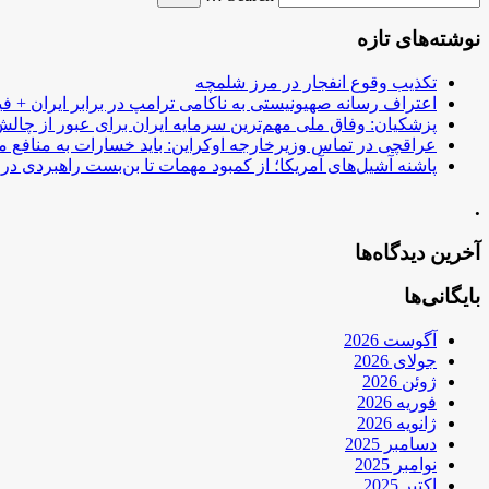
نوشته‌های تازه
تکذیب وقوع انفجار در مرز شلمچه
اعتراف رسانه صهیونیستی به ناکامی ترامپ در برابر ایران + فی
پزشکیان: وفاق ملی مهم‌ترین سرمایه ایران برای عبور از چا
عراقچی در تماس وزیرخارجه اوکراین: باید خسارات به منافع م
پاشنه آشیل‌های آمریکا؛ از کمبود مهمات تا بن‌بست راهبردی در ب
.
آخرین دیدگاه‌ها
بایگانی‌ها
آگوست 2026
جولای 2026
ژوئن 2026
فوریه 2026
ژانویه 2026
دسامبر 2025
نوامبر 2025
اکتبر 2025