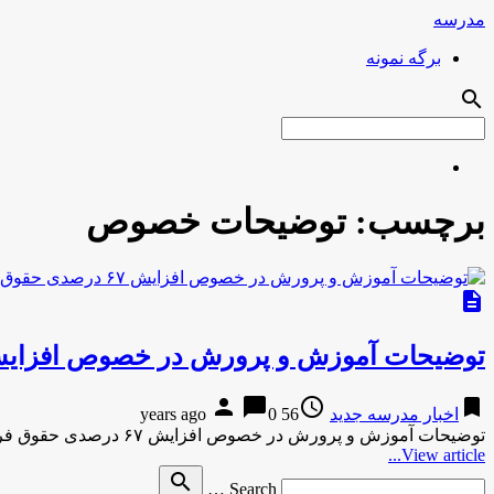
مدرسه
برگه نمونه
search
برچسب:
توضیحات خصوص
description
توضیحات آموزش‌ و پرورش در خصوص افزایش ۶۷ درصدی حقوق فرهنگ
person
chat_bubble
access_time
bookmark
اخبار مدرسه جدید
56 years ago
0
توضیحات آموزش‌ و پرورش در خصوص افزایش ۶۷ درصدی حقوق فرهنگیان معاون توسعه مدیریت و پشتیبانی وزارت آموزش‌ و پرورش …
View article...
Search
search
Search …
for