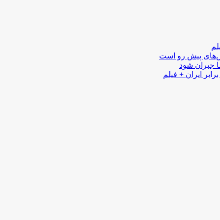
لم
لش‌های پیش رو است
ا جبران شود
رابر ایران + فیلم