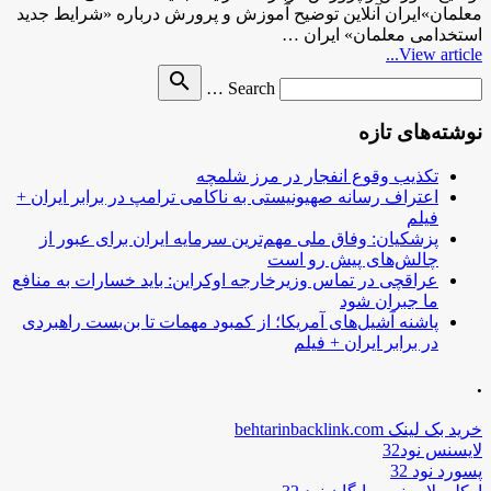
معلمان»ایران آنلاین توضیح آموزش و پرورش درباره «شرایط جدید
استخدامی معلمان» ایران …
View article...
Search
search
Search …
for
نوشته‌های تازه
تکذیب وقوع انفجار در مرز شلمچه
اعتراف رسانه صهیونیستی به ناکامی ترامپ در برابر ایران +
فیلم
پزشکیان: وفاق ملی مهم‌ترین سرمایه ایران برای عبور از
چالش‌های پیش رو است
عراقچی در تماس وزیرخارجه اوکراین: باید خسارات به منافع
ما جبران شود
پاشنه آشیل‌های آمریکا؛ از کمبود مهمات تا بن‌بست راهبردی
در برابر ایران + فیلم
.
خرید بک لینک behtarinbacklink.com
لایسنس نود32
پسورد نود 32