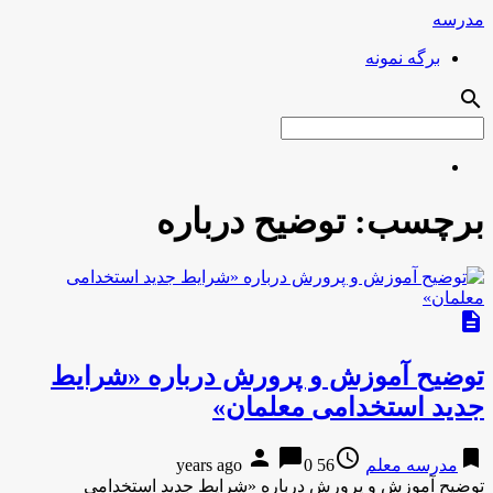
مدرسه
برگه نمونه
search
برچسب:
توضیح درباره
description
توضیح آموزش و پرورش درباره «شرایط
جدید استخدامی معلمان»
person
chat_bubble
access_time
bookmark
مدرسه معلم
56 years ago
0
توضیح آموزش و پرورش درباره «شرایط جدید استخدامی