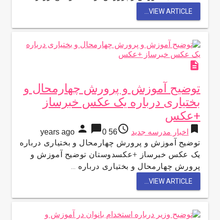
VIEW ARTICLE...
description
توضیح آموزش و پرورش چهارمحال و
بختیاری درباره یک عکس خبرساز
+عکس
person
chat_bubble
access_time
bookmark
اخبار مدرسه جدید
56 years ago
0
توضیح آموزش و پرورش چهارمحال و بختیاری درباره
یک عکس خبرساز +عکسدوستان توضیح آموزش و
پرورش چهارمحال و بختیاری درباره …
VIEW ARTICLE...