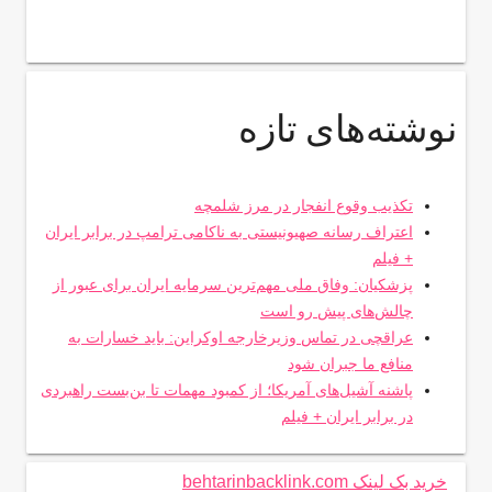
نوشته‌های تازه
تکذیب وقوع انفجار در مرز شلمچه
اعتراف رسانه صهیونیستی به ناکامی ترامپ در برابر ایران
+ فیلم
پزشکیان: وفاق ملی مهم‌ترین سرمایه ایران برای عبور از
چالش‌های پیش رو است
عراقچی در تماس وزیرخارجه اوکراین: باید خسارات به
منافع ما جبران شود
پاشنه آشیل‌های آمریکا؛ از کمبود مهمات تا بن‌بست راهبردی
در برابر ایران + فیلم
خرید بک لینک behtarinbacklink.com