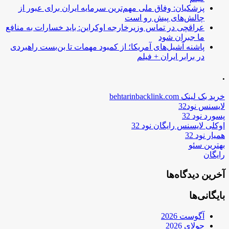
پزشکیان: وفاق ملی مهم‌ترین سرمایه ایران برای عبور از
چالش‌های پیش رو است
عراقچی در تماس وزیرخارجه اوکراین: باید خسارات به منافع
ما جبران شود
پاشنه آشیل‌های آمریکا؛ از کمبود مهمات تا بن‌بست راهبردی
در برابر ایران + فیلم
.
خرید بک لینک behtarinbacklink.com
لایسنس نود32
پسورد نود 32
اوکلی لایسنس رایگان نود 32
همیار نود 32
بهترین سئو
رایگان
آخرین دیدگاه‌ها
بایگانی‌ها
آگوست 2026
جولای 2026