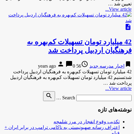
تعیین شد …
View article...
description
42 میلیارد تومان تسهیلات کم‌بهره به
فرهنگیان اردبیل پرداخت شد
person
chat_bubble
access_time
bookmark
اخبار مدرسه جدید
56 years ago
0
42 میلیارد تومان تسهیلات کم‌بهره به فرهنگیان اردبیل پرداخت
شدتسنیم 42 میلیارد تومان تسهیلات کم‌بهره به فرهنگیان اردبیل
پرداخت شد …
View article...
Search
search
Search …
for
نوشته‌های تازه
تکذیب وقوع انفجار در مرز شلمچه
اعتراف رسانه صهیونیستی به ناکامی ترامپ در برابر ایران +
فیلم