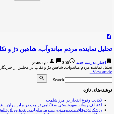
description
تجلیل نماینده مردم میاندوآب، شاهین دژ و تک
person
chat_bubble
access_time
bookmark
اخبار مدرسه جدید
56 years ago
0
تجلیل نماینده مردم میاندوآب، شاهین دژ و تکاب در مجلس از خبرنگارا
View article...
Search
search
Search …
for
نوشته‌های تازه
تکذیب وقوع انفجار در مرز شلمچه
اعتراف رسانه صهیونیستی به ناکامی ترامپ در برابر ایران + فی
پزشکیان: وفاق ملی مهم‌ترین سرمایه ایران برای عبور از چا