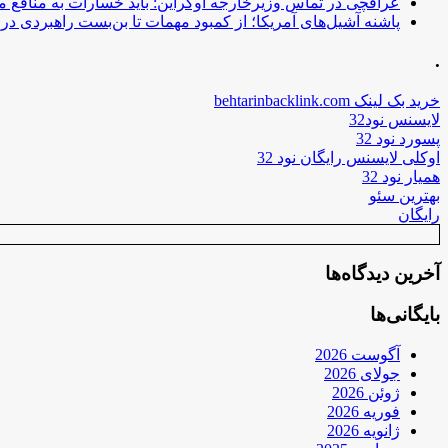
عراقچی در تماس وزیرخارجه اوکراین: باید خسارات به منافع م
پاشنه آشیل‌های آمریکا؛ از کمبود مهمات تا بن‌بست راهبردی در ب
.
خرید بک لینک behtarinbacklink.com
لایسنس نود32
پسورد نود 32
اوکلی لایسنس رایگان نود 32
همیار نود 32
بهترین سئو
رایگان
آخرین دیدگاه‌ها
بایگانی‌ها
آگوست 2026
جولای 2026
ژوئن 2026
فوریه 2026
ژانویه 2026