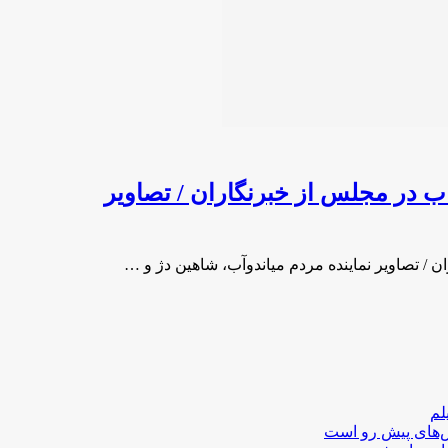
اب در مجلس از خبرنگاران / تصاویر
ن / تصاویر نماینده مردم میاندوآب، شاهین دژ و …
لم
لش‌های پیش رو است