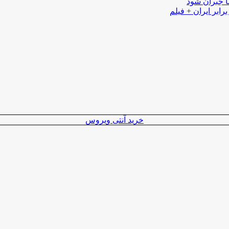
ا جبران شود
رابر ایران + فیلم
خرید آنتی ویروس