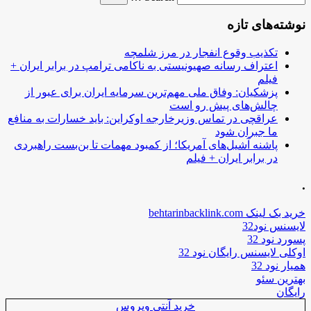
نوشته‌های تازه
تکذیب وقوع انفجار در مرز شلمچه
اعتراف رسانه صهیونیستی به ناکامی ترامپ در برابر ایران +
فیلم
پزشکیان: وفاق ملی مهم‌ترین سرمایه ایران برای عبور از
چالش‌های پیش رو است
عراقچی در تماس وزیرخارجه اوکراین: باید خسارات به منافع
ما جبران شود
پاشنه آشیل‌های آمریکا؛ از کمبود مهمات تا بن‌بست راهبردی
در برابر ایران + فیلم
.
خرید بک لینک behtarinbacklink.com
لایسنس نود32
پسورد نود 32
اوکلی لایسنس رایگان نود 32
همیار نود 32
بهترین سئو
رایگان
خرید آنتی ویروس