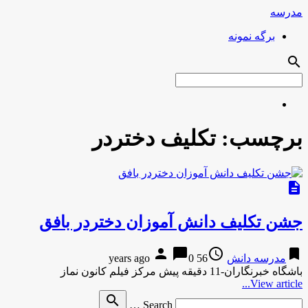
مدرسه
برگه نمونه
search
برچسب:
تکلیف دختردر
description
جشن تکلیف دانش آموزان دختردر بافق
person
chat_bubble
access_time
bookmark
مدرسه دانش
56 years ago
0
باشگاه خبرنگاران-11 دقیقه پیش مرکز فیلم کانون نماز
View article...
Search
search
Search …
for