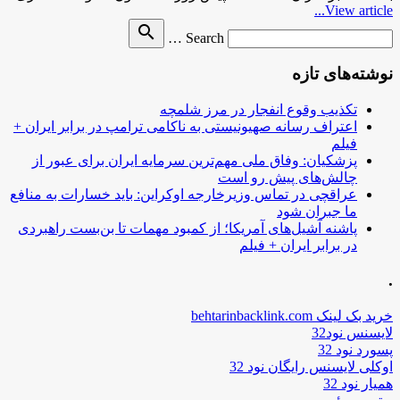
View article...
Search
search
Search …
for
نوشته‌های تازه
تکذیب وقوع انفجار در مرز شلمچه
اعتراف رسانه صهیونیستی به ناکامی ترامپ در برابر ایران +
فیلم
پزشکیان: وفاق ملی مهم‌ترین سرمایه ایران برای عبور از
چالش‌های پیش رو است
عراقچی در تماس وزیرخارجه اوکراین: باید خسارات به منافع
ما جبران شود
پاشنه آشیل‌های آمریکا؛ از کمبود مهمات تا بن‌بست راهبردی
در برابر ایران + فیلم
.
خرید بک لینک behtarinbacklink.com
لایسنس نود32
پسورد نود 32
اوکلی لایسنس رایگان نود 32
همیار نود 32