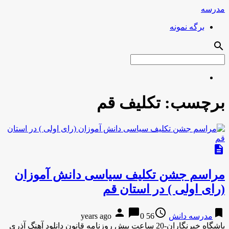
مدرسه
برگه نمونه
search
برچسب:
تکلیف قم
description
مراسم جشن تکلیف سیاسی دانش آموزان
(رای اولی ) در استان قم
person
chat_bubble
access_time
bookmark
مدرسه دانش
56 years ago
0
باشگاه خبرنگاران-20 ساعت پیش روزنامه قانون دانلود آهنگ آذری