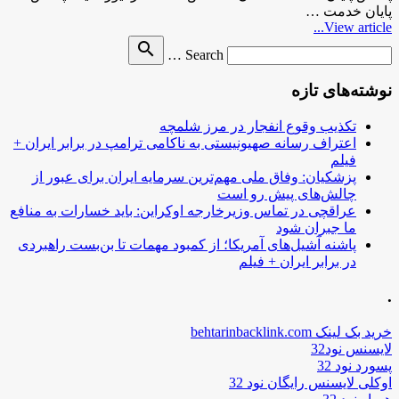
پایان خدمت …
View article...
Search
search
Search …
for
نوشته‌های تازه
تکذیب وقوع انفجار در مرز شلمچه
اعتراف رسانه صهیونیستی به ناکامی ترامپ در برابر ایران +
فیلم
پزشکیان: وفاق ملی مهم‌ترین سرمایه ایران برای عبور از
چالش‌های پیش رو است
عراقچی در تماس وزیرخارجه اوکراین: باید خسارات به منافع
ما جبران شود
پاشنه آشیل‌های آمریکا؛ از کمبود مهمات تا بن‌بست راهبردی
در برابر ایران + فیلم
.
خرید بک لینک behtarinbacklink.com
لایسنس نود32
پسورد نود 32
اوکلی لایسنس رایگان نود 32