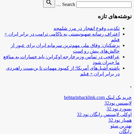
Search
search
Search …
for
نوشته‌های تازه
تکذیب وقوع انفجار در مرز شلمچه
اعتراف رسانه صهیونیستی به ناکامی ترامپ در برابر ایران +
فیلم
پزشکیان: وفاق ملی مهم‌ترین سرمایه ایران برای عبور از
چالش‌های پیش رو است
عراقچی در تماس وزیرخارجه اوکراین: باید خسارات به منافع
ما جبران شود
پاشنه آشیل‌های آمریکا؛ از کمبود مهمات تا بن‌بست راهبردی
در برابر ایران + فیلم
.
خرید بک لینک behtarinbacklink.com
لایسنس نود32
پسورد نود 32
اوکلی لایسنس رایگان نود 32
همیار نود 32
بهترین سئو
رایگان