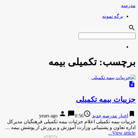
مدرسه
برگه نمونه
search
برچسب:
تکمیلی بیمه
description
جزییات بیمه تکمیلی
person
chat_bubble
access_time
bookmark
اخبار مدرسه جدید
56 years ago
0
جزییات بیمه تکمیلی اعلام جزئیات بیمه‌ تکمیلی فرهنگیان مدیرکل
اداره تعاون و پشتیبانی وزارت آموزش و پرورش از پوشش بیمه …
View article...