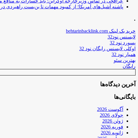
عراقچی در تماس وزیرخارجه اوکراین: باید خسارات به منافع م
پاشنه آشیل‌های آمریکا؛ از کمبود مهمات تا بن‌بست راهبردی در ب
.
خرید بک لینک behtarinbacklink.com
لایسنس نود32
پسورد نود 32
اوکلی لایسنس رایگان نود 32
همیار نود 32
بهترین سئو
رایگان
آخرین دیدگاه‌ها
بایگانی‌ها
آگوست 2026
جولای 2026
ژوئن 2026
فوریه 2026
ژانویه 2026