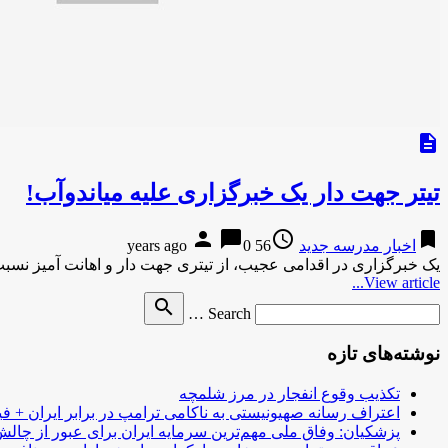
description
تیتر جهت دار یک خبرگزاری علیه میاندوآب!
person
chat_bubble
access_time
bookmark
اخبار مدرسه جدید
56 years ago
0
یک خبرگزاری در اقدامی عجیب، از تیتری جهت دار و اهانت آمیز نسبت 
View article...
Search
search
Search …
for
نوشته‌های تازه
تکذیب وقوع انفجار در مرز شلمچه
اعتراف رسانه صهیونیستی به ناکامی ترامپ در برابر ایران + فی
پزشکیان: وفاق ملی مهم‌ترین سرمایه ایران برای عبور از چا