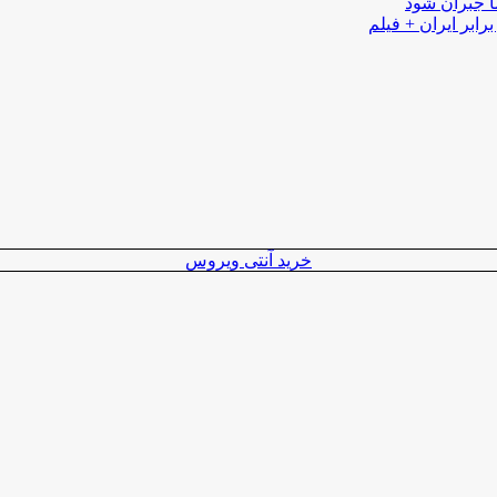
ا جبران شود
رابر ایران + فیلم
خرید آنتی ویروس