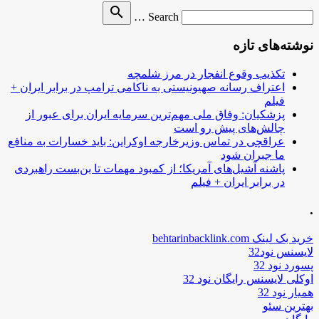
Search
search
Search …
for
نوشته‌های تازه
تکذیب وقوع انفجار در مرز شلمچه
اعتراف رسانه صهیونیستی به ناکامی ترامپ در برابر ایران +
فیلم
پزشکیان: وفاق ملی مهم‌ترین سرمایه ایران برای عبور از
چالش‌های پیش رو است
عراقچی در تماس وزیرخارجه اوکراین: باید خسارات به منافع
ما جبران شود
پاشنه آشیل‌های آمریکا؛ از کمبود مهمات تا بن‌بست راهبردی
در برابر ایران + فیلم
.
خرید بک لینک behtarinbacklink.com
لایسنس نود32
پسورد نود 32
اوکلی لایسنس رایگان نود 32
همیار نود 32
بهترین سئو