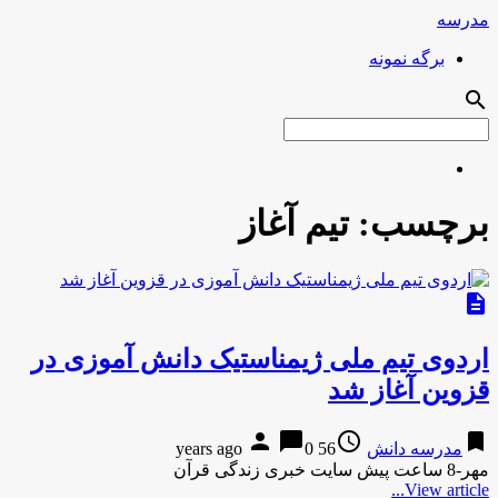
مدرسه
برگه نمونه
search
برچسب:
تیم آغاز
description
اردوی تیم ملی ژیمناستیک دانش آموزی در
قزوین آغاز شد
person
chat_bubble
access_time
bookmark
مدرسه دانش
56 years ago
0
مهر-8 ساعت پیش سایت خبری زندگی قرآن
View article...